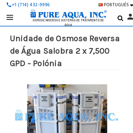
PORTUGUÉS
+1 (714) 432-9996
call
Search
pers
Keyword:
OSMOSE INVERSA E SISTEMAS DE TRATAMENTO DE
ÁGUA
Unidade de Osmose Reversa
de Água Salobra 2 x 7,500
GPD - Polónia