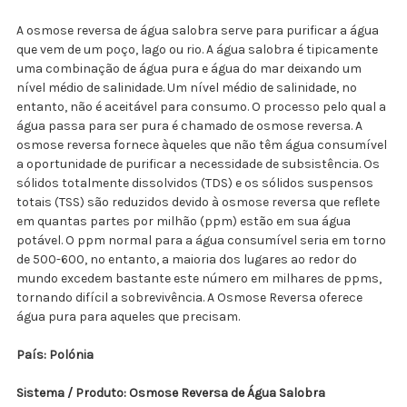
A osmose reversa de água salobra serve para purificar a água
que vem de um poço, lago ou rio. A água salobra é tipicamente
uma combinação de água pura e água do mar deixando um
nível médio de salinidade. Um nível médio de salinidade, no
entanto, não é aceitável para consumo.
O processo pelo qual a
água passa para ser pura é chamado de osmose reversa. A
osmose reversa fornece àqueles que não têm água consumível
a oportunidade de purificar a necessidade de subsistência. Os
sólidos totalmente dissolvidos (TDS) e os sólidos suspensos
totais (TSS) são reduzidos devido à osmose reversa que reflete
em quantas partes por milhão (ppm) estão em sua água
potável. O ppm normal para a água consumível seria em torno
de 500-600, no entanto, a maioria dos lugares ao redor do
mundo excedem bastante este número em milhares de ppms,
tornando difícil a sobrevivência. A Osmose Reversa oferece
água pura para aqueles que precisam.
País: Polónia
Sistema / Produto: Osmose Reversa de Água Salobra