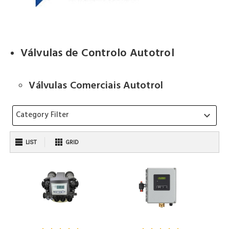
Válvulas de Controlo Autotrol
Válvulas Comerciais Autotrol
Category Filter
keyboard_arrow_down
LIST
GRID