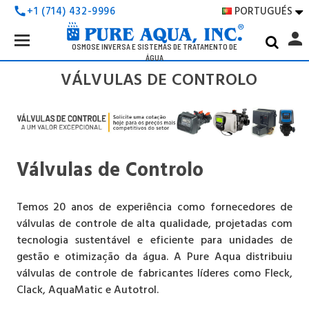
PORTUGUÉS
+1 (714) 432-9996
call

Search
person
Keyword:
OSMOSE INVERSA E SISTEMAS DE TRATAMENTO DE
ÁGUA
VÁLVULAS DE CONTROLO
Válvulas de Controlo
Temos 20 anos de experiência como fornecedores de
válvulas de controle de alta qualidade, projetadas com
tecnologia sustentável e eficiente para unidades de
gestão e otimização da água. A Pure Aqua distribuiu
válvulas de controle de fabricantes líderes como Fleck,
Clack, AquaMatic e Autotrol.