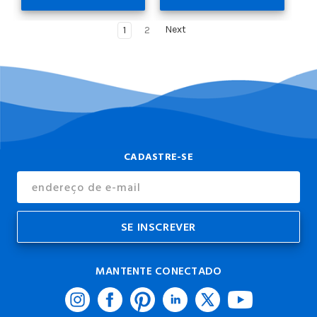
1
2
Next
CADASTRE-SE
Endereço
de
E-
mail
MANTENTE CONECTADO