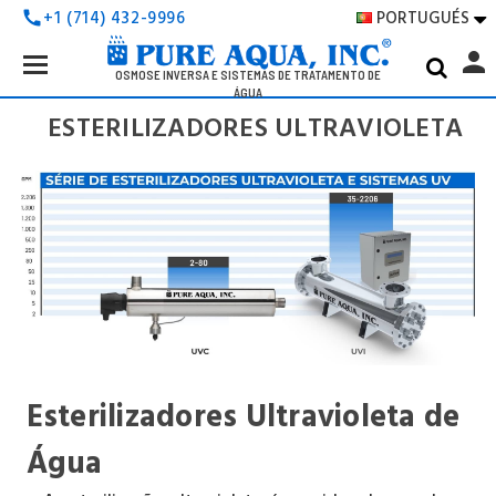
PORTUGUÉS
+1 (714) 432-9996
call

Search
person
Keyword:
OSMOSE INVERSA E SISTEMAS DE TRATAMENTO DE
ÁGUA
ESTERILIZADORES ULTRAVIOLETA
Esterilizadores Ultravioleta de
Água