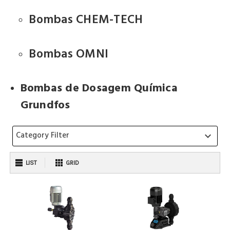
Bombas CHEM-TECH
Bombas OMNI
Bombas de Dosagem Química
Grundfos
Category Filter
keyboard_arrow_down
LIST
GRID