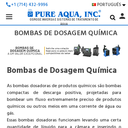
PORTUGUÉS
+1 (714) 432-9996
call

Search
person
Keyword:
OSMOSE INVERSA E SISTEMAS DE TRATAMENTO DE
ÁGUA
BOMBAS DE DOSAGEM QUÍMICA
Bombas de Dosagem Química
As bombas dosadoras de produtos químicos são bombas
compactas de descarga positiva, projetadas para
bombear um fluxo extremamente preciso de produtos
químicos ou outros meios em uma corrente de água ou
gás.
Essas bombas dosadoras funcionam levando uma certa
quantidade de líquido para a câmara e inserindo o