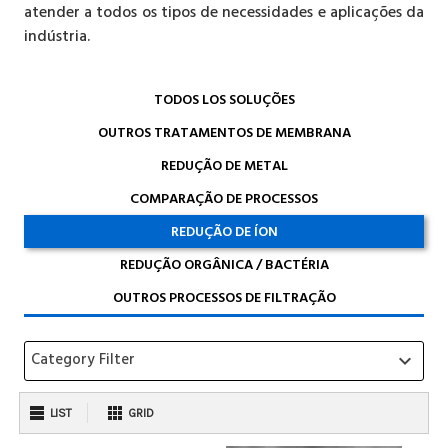
atender a todos os tipos de necessidades e aplicações da
indústria.
TODOS LOS
SOLUÇÕES
OUTROS TRATAMENTOS
DE MEMBRANA
REDUÇÃO
DE METAL
COMPARAÇÃO
DE PROCESSOS
REDUÇÃO
DE ÍON
REDUÇÃO
ORGÂNICA / BACTÉRIA
OUTROS PROCESSOS
DE FILTRAÇÃO
Category Filter
keyboard_arrow_down
LIST
GRID