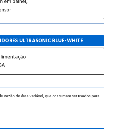
 em painel,
ensor
IDORES ULTRASONIC BLUE-WHITE
alimentação
6A
 vazão de área variável, que costumam ser usados ​​para