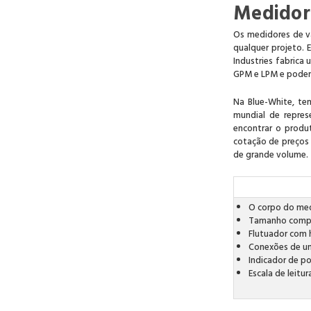
Medidor
Os medidores de v
qualquer projeto. 
Industries fabrica
GPM e LPM e podem
Na Blue-White, te
mundial de repres
encontrar o produ
cotação de preços 
de grande volume.
O corpo do medi
Tamanho compac
Flutuador com 
Conexões de un
Indicador de po
Escala de leitu