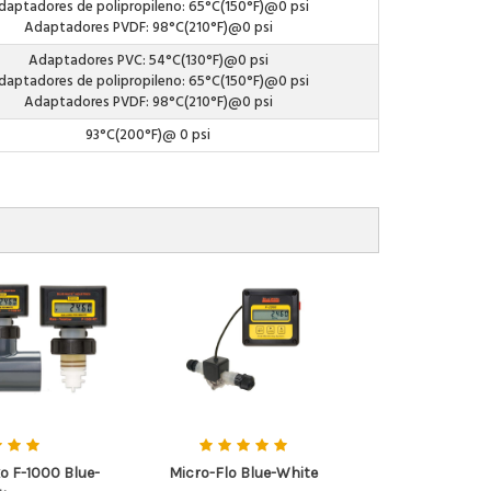
daptadores de polipropileno: 65°C(150°F)@0 psi
Adaptadores PVDF: 98°C(210°F)@0 psi
Adaptadores PVC: 54°C(130°F)@0 psi
daptadores de polipropileno: 65°C(150°F)@0 psi
Adaptadores PVDF: 98°C(210°F)@0 psi
93°C(200°F)@ 0 psi
o F-1000 Blue-
Micro-Flo Blue-White