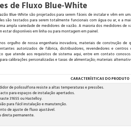
es de Fluxo Blue-White
azão Blue-White são projetados para serem fáceis de instalar e vêm em um
Eles são testados para serem totalmente funcionais com água ou ar, e a mai
 uma ampla variedade de medidores de vazão. A maioria dos medidores de v
 estar disponíveis em linha ou para montagem em painel.
mos orgulho de nossa engenharia inovadora, materiais de construção de q
entantes autorizados de fábrica, distribuidores, revendedores e centros
to que atende aos requisitos de sistema aqui, entre em contato conosco
para calibrações personalizadas e taxas de alimentação; materiais alternat
CARACTERÍSTICAS DO PRODUTO
dor de polissulfona resiste a altas temperaturas e pressões.
to para espaços de instalação apertados.
haste 316SS ou Hastelloy.
ião para fácil instalação e manutenção.
nto de ajuste de fluxo ajustável.
ra direta permanente.