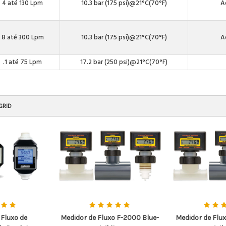
4 até 130 Lpm
10.3 bar (175 psi)@21°C(70°F)
A
8 até 300 Lpm
10.3 bar (175 psi)@21°C(70°F)
A
.1 até 75 Lpm
17.2 bar (250 psi)@21°C(70°F)
GRID
 Fluxo de
Medidor de Fluxo F-2000 Blue-
Medidor de Flux