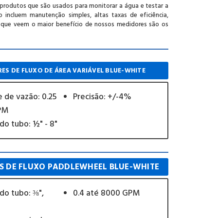
produtos que são usados ​​para monitorar a água e testar a
 incluem manutenção simples, altas taxas de eficiência,
s que veem o maior benefício de nossos medidores são os
ES DE FLUXO DE ÁREA VARIÁVEL BLUE-WHITE
 de vazão: 0.25
Precisão: +/-4%
GPM
o tubo: ½" - 8"
S DE FLUXO PADDLEWHEEL BLUE-WHITE
o tubo: ⅜",
0.4 até 8000 GPM