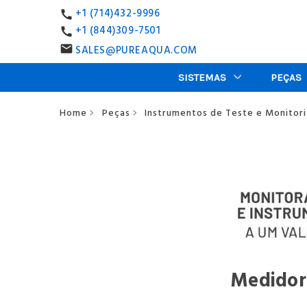
+1 (714)432-9996
call
+1 (844)309-7501
call
SALES@PUREAQUA.COM
email
SISTEMAS
PEÇAS
Home
Peças
Instrumentos de Teste e Monitor
>
>
Medidor