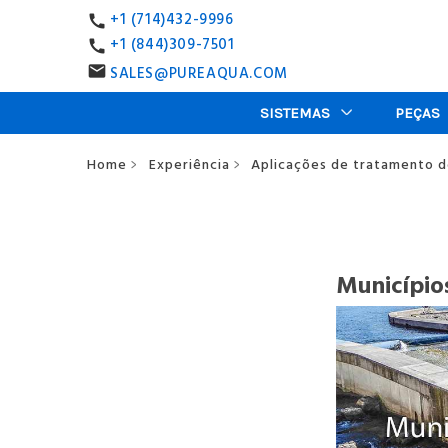
+1 (714)432-9996
call
+1 (844)309-7501
call
SALES@PUREAQUA.COM
email
SISTEMAS
PEÇAS
Home
Experiência
Aplicações de tratamento d
>
>
Municípi