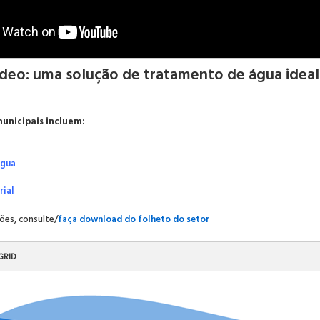
deo: uma solução de tratamento de água ideal 
municipais incluem:
água
rial
ões, consulte/
faça download do folheto do setor
GRID