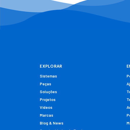
Laticínio
Lavagem de Janelas
Lavanderia
Limpeza Sem Manchas
Lojas de água
Meio Ambiente
Mineração de lítio
Municípios
EXPLORAR
E
Painéis solares
Sistemas
P
Refinação
Peças
A
Restauração
Soluções
T
Semicondutor
Projetos
T
Tratamento de Água Recuperada
Videos
A
Marcas
P
Blog & News
M