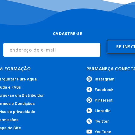
CADASTRE-SE
Endereço
de
E-
mail
M FORMAÇÃO
PERMANEÇA CONECT
erguntar Pure Aqua
Instagram
juda e FAQs
Facebook
orne-se um Distribuidor
Pinterest
ermos e Condições
LinkedIn
viso de privacidade
ermissões
Twitter
apa do Site
YouTube