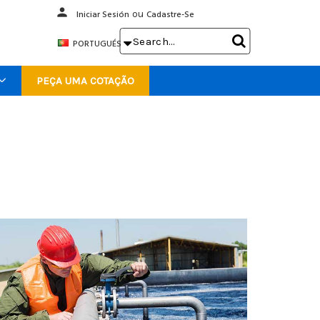
person
Iniciar Sesión
ou
Cadastre-Se
Search

PORTUGUÉS
Keyword:
PEÇA UMA COTAÇÃO