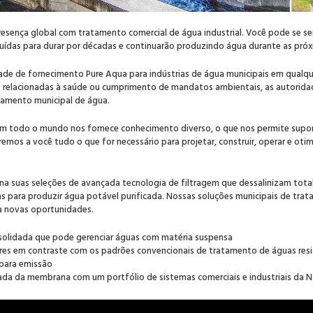
esença global com tratamento comercial de água industrial. Você pode se se
uídas para durar por décadas e continuarão produzindo água durante as pró
ade de fornecimento Pure Aqua para indústrias de água municipais em qualque
s relacionadas à saúde ou cumprimento de mandatos ambientais, as autori
tamento municipal de água.
m todo o mundo nos fornece conhecimento diverso, o que nos permite suport
remos a você tudo o que for necessário para projetar, construir, operar e ot
a suas seleções de avançada tecnologia de filtragem que dessalinizam tot
as para produzir água potável purificada. Nossas soluções municipais de tra
a novas oportunidades.
olidada que pode gerenciar águas com matéria suspensa
es em contraste com os padrões convencionais de tratamento de águas resi
 para emissão
rada da membrana com um portfólio de sistemas comerciais e industriais da 