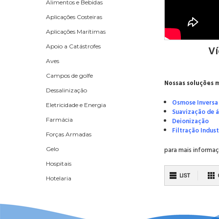
Alimentos e Bebidas
Aplicações Costeiras
Aplicações Marítimas
Ví
Apoio a Catástrofes
Aves
Campos de golfe
Nossas soluções 
Dessalinização
Osmose Inversa
Eletricidade e Energia
Suavização de 
Farmácia
Deionização
Filtração Indust
Forças Armadas
para mais informaç
Gelo
Hospitais
LIST
Hotelaria
Incubadoras de peixes
Indústria Mineira