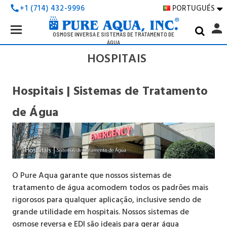
PORTUGUÉS
+1 (714) 432-9996
call

Search
person
Keyword:
OSMOSE INVERSA E SISTEMAS DE TRATAMENTO DE
ÁGUA
HOSPITAIS
Hospitais
| Sistemas de Tratamento
de Água
O Pure Aqua garante que nossos sistemas de
tratamento de água acomodem todos os padrões mais
rigorosos para qualquer aplicação, inclusive sendo de
grande utilidade em hospitais. Nossos sistemas de
osmose reversa e EDI são ideais para gerar água