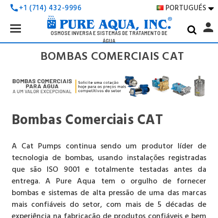
PORTUGUÉS
+1 (714) 432-9996
call

Search
person
Keyword:
OSMOSE INVERSA E SISTEMAS DE TRATAMENTO DE
ÁGUA
BOMBAS COMERCIAIS CAT
Bombas Comerciais CAT
A Cat Pumps continua sendo um produtor líder de
tecnologia de bombas, usando instalações registradas
que são ISO 9001 e totalmente testadas antes da
entrega. A Pure Aqua tem o orgulho de fornecer
bombas e sistemas de alta pressão de uma das marcas
mais confiáveis ​​do setor, com mais de 5 décadas de
experiência na fabricação de produtos confiáveis ​​e bem