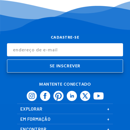
CADASTRE-SE
Endereço
de
E-
mail
MANTENTE CONECTADO
EXPLORAR
EM FORMAÇÃO
ENCONTRAR