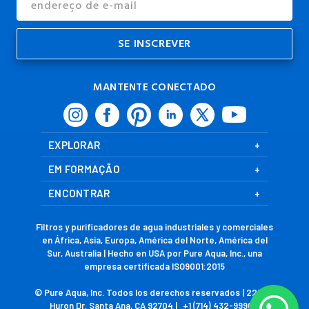
de
E-
mail
MANTENTE CONECTADO
EXPLORAR
EM FORMAÇÃO
ENCONTRAR
Filtros y purificadores de agua industriales y comerciales
en África, Asia, Europa, América del Norte, América del
Sur, Australia | Hecho en USA por Pure Aqua, Inc., una
empresa certificada ISO9001:2015
© Pure Aqua, Inc. Todos los derechos reservados | 2230 S
Huron Dr, Santa Ana, CA 92704 |
+1 (714) 432-9996
|