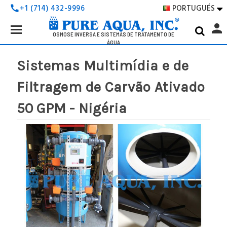
PORTUGUÉS
+1 (714) 432-9996
call

Search
person
Keyword:
OSMOSE INVERSA E SISTEMAS DE TRATAMENTO DE
ÁGUA
Sistemas Multimídia e de
Filtragem de Carvão Ativado
50 GPM - Nigéria