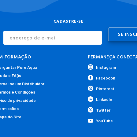
CADASTRE-SE
Endereço
de
E-
mail
M FORMAÇÃO
PERMANEÇA CONECT
erguntar Pure Aqua
Instagram
juda e FAQs
Facebook
orne-se um Distribuidor
Pinterest
ermos e Condições
LinkedIn
viso de privacidade
ermissões
Twitter
apa do Site
YouTube