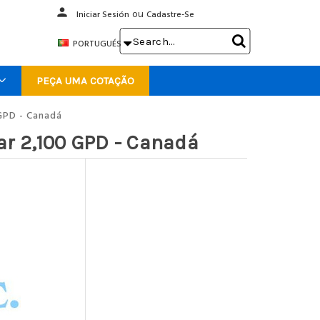
person
Iniciar Sesión
ou
Cadastre-Se
Search

PORTUGUÉS
Keyword:
PEÇA UMA COTAÇÃO
GPD - Canadá
r 2,100 GPD - Canadá