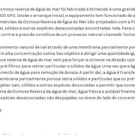
osmose reversa de água do mar foi fabricado e fornecido a uma gran
.100 GPD.
Desde o arranque inicial, o equipamento tem funcionado de
erciais de Osmose Reversa de Água do Mar são projetados com a fin
al, sólidos e outras espécies desassociadas encontradas nela. Para 
r contra a pressão osmótica de um processo natural chamado "osmo
ovimento natural de sal através de uma membrana parcialmente por
m alta concentração salina. Seu objetivo é atingir uma quantidade i
 reversa de água do mar vem para forçar a osmose na direção opos
 pré-filtros para retirar partículas e sólidos da água. Uma vez que a 
mento de água para remoção de dureza. A partir daí, a água é transf
mbrana parcialmente porosa retira sólidos e partículas que os pré
jeitar sais, sólidos e outras espécies dissociadas e permitir que so
ema de Osmose Reversa da água do mar, água fresca e potável finalm
 espécies desassociadas são despejadas no dreno do lado do concent
2