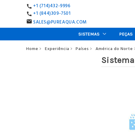
+1 (714)432-9996
call
+1 (844)309-7501
call
SALES@PUREAQUA.COM
email
SISTEMAS
PEÇAS
Home
Experiência
Países
América do Norte
>
>
>
Sistema