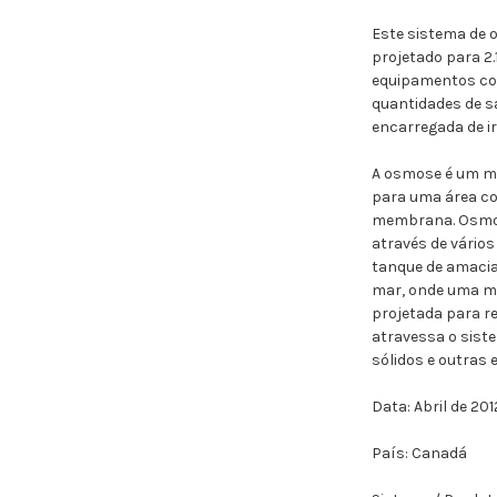
Este sistema de 
projetado para 2
equipamentos com
quantidades de s
encarregada de i
A osmose é um m
para uma área co
membrana. Osmose
através de vários
tanque de amacia
mar, onde uma me
projetada para re
atravessa o sist
sólidos e outras
Data: Abril de 201
País: Canadá