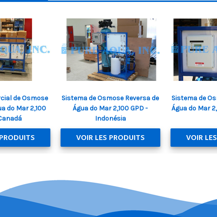
cial de Osmose
Sistema de Osmose Reversa de
Sistema de Os
ua do Mar 2,100
Água do Mar 2,100 GPD -
Água do Mar 2,
 Canadá
Indonésia
 PRODUITS
VOIR LES PRODUITS
VOIR LE