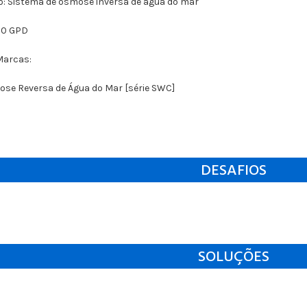
o: Sistema de osmose inversa de água do mar
100 GPD
Marcas:
ose Reversa de Água do Mar [série SWC]
DESAFIOS
SOLUÇÕES