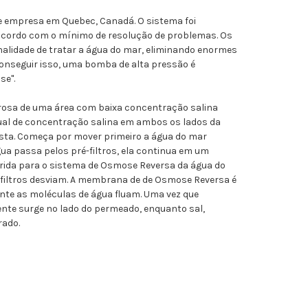
de empresa em Quebec, Canadá. O sistema foi
 acordo com o mínimo de resolução de problemas. Os
alidade de tratar a água do mar, eliminando enormes
conseguir isso, uma bomba de alta pressão é
se".
osa de uma área com baixa concentração salina
gual de concentração salina em ambos os lados da
ta. Começa por mover primeiro a água do mar
água passa pelos pré-filtros, ela continua em um
erida para o sistema de Osmose Reversa da água do
-filtros desviam. A membrana de de Osmose Reversa é
mente as moléculas de água fluam. Uma vez que
ente surge no lado do permeado, enquanto sal,
rado.