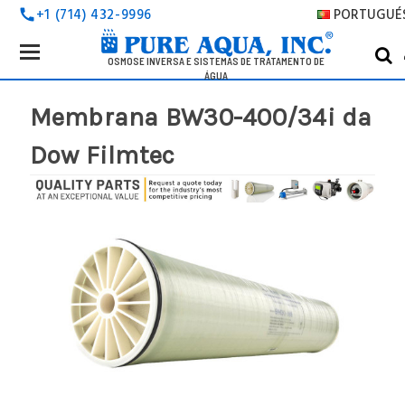
PORTUGUÉ
+1 (714) 432-9996
call
Search
p
Keyword:
OSMOSE INVERSA E SISTEMAS DE TRATAMENTO DE
ÁGUA
Membrana BW30-400/34i da
Dow Filmtec