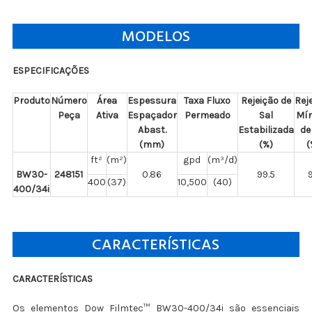
MODELOS
ESPECIFICAÇÕES
Produto
Número
Área
Espessura
Taxa Fluxo
Rejeição de
Rej
Peça
Ativa
Espaçador
Permeado
Sal
Mí
Abast.
Estabilizada
de
(mm)
(%)
(
ft²
(m²)
gpd
(m³/d)
BW30-
248151
0.86
99.5
400
(37)
10,500
(40)
400/34i
CARACTERÍSTICAS
CARACTERÍSTICAS
Os elementos Dow Filmtec™ BW30-400/34i são essenciais