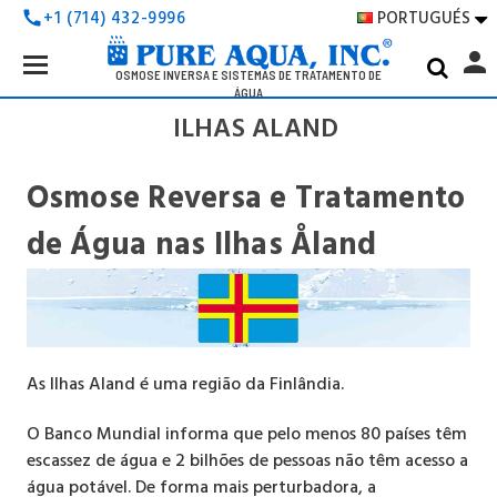
PORTUGUÉS
+1 (714) 432-9996
call

Search
person
Keyword:
OSMOSE INVERSA E SISTEMAS DE TRATAMENTO DE
ÁGUA
ILHAS ALAND
Osmose Reversa e Tratamento
de Água nas Ilhas Åland
As Ilhas Aland é uma região da Finlândia.
O Banco Mundial informa que pelo menos 80 países têm
escassez de água e 2 bilhões de pessoas não têm acesso a
água potável. De forma mais perturbadora, a