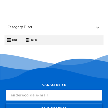
Category Filter
keyboard_arrow_down
LIST
GRID
CADASTRE-SE
Endereço
de
E-
mail