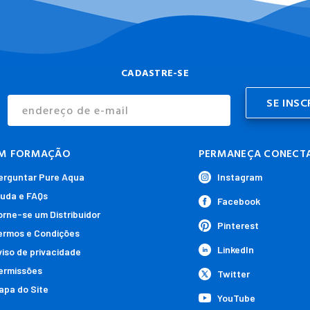
CADASTRE-SE
Endereço
de
E-
mail
M FORMAÇÃO
PERMANEÇA CONECT
erguntar Pure Aqua
Instagram
juda e FAQs
Facebook
orne-se um Distribuidor
Pinterest
ermos e Condições
LinkedIn
viso de privacidade
ermissões
Twitter
apa do Site
YouTube