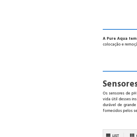
A Pure Aqua tem 
colocação e remoçã
Sensore
Os sensores de pH
vida útil desses i
durável de grande
fornecidos pelos s
LIST