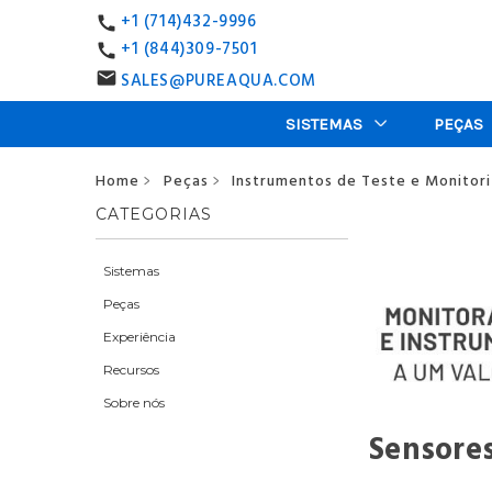
+1 (714)432-9996
call
+1 (844)309-7501
call
SALES@PUREAQUA.COM
email
SISTEMAS
PEÇAS
Home
Peças
Instrumentos de Teste e Monitor
>
>
CATEGORIAS
Sistemas
Peças
Experiência
Recursos
Sobre nós
Sensore