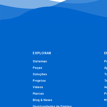
EXPLORAR
E
Sistemas
P
Peças
A
Soluções
T
Projetos
T
Videos
A
Marcas
P
Blog & News
M
Oportunidades de Empleo