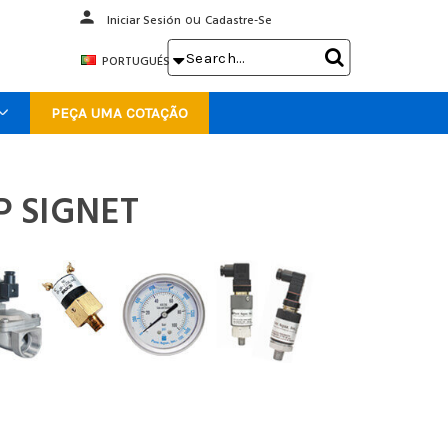
person
Iniciar Sesión
ou
Cadastre-Se
Search

PORTUGUÉS
Keyword:
PEÇA UMA COTAÇÃO
t
P SIGNET