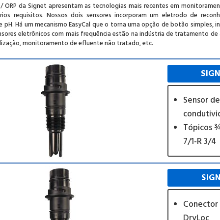
 / ORP da Signet apresentam as tecnologias mais recentes em monitoramen
rios requisitos. Nossos dois sensores incorporam um eletrodo de reco
 pH. Há um mecanismo EasyCal que o torna uma opção de botão simples, incl
sores eletrônicos com mais frequência estão na indústria de tratamento d
lização, monitoramento de efluente não tratado, etc.
SIGN
Sensor de
condutiv
Tópicos ¾
7/1-R 3/4
SIG
Conector
DryLoc