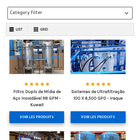
Category Filter
keyboard_arrow_down
LIST
GRID
Filtro Duplo de Mídia de
Sistemas de Ultrafiltração
Aço Inoxidável 98 GPM -
100 X 6,500 GPD - Iraque
Kuwait
VOIR LES PRODUITS
VOIR LES PRODUITS