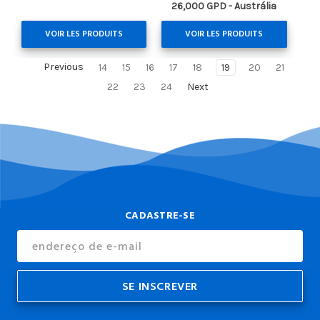
26,000 GPD - Austrália
VOIR LES PRODUITS
VOIR LES PRODUITS
Previous
14
15
16
17
18
19
20
21
22
23
24
Next
CADASTRE-SE
Endereço
de
E-
mail