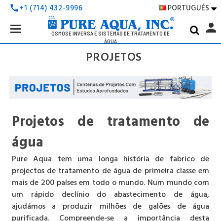
PORTUGUÉS
+1 (714) 432-9996
call

Search
person
Keyword:
OSMOSE INVERSA E SISTEMAS DE TRATAMENTO DE
ÁGUA
PROJETOS
Projetos de tratamento de
água
Pure Aqua tem uma longa história de fabrico de
projectos de tratamento de água de primeira classe em
mais de 200 países em todo o mundo. Num mundo com
um rápido declínio do abastecimento de água,
ajudámos a produzir milhões de galões de água
purificada. Compreende-se a importância desta