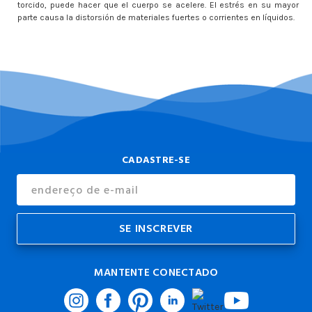
torcido, puede hacer que el cuerpo se acelere. El estrés en su mayor
parte causa la distorsión de materiales fuertes o corrientes en líquidos.
CADASTRE-SE
Endereço
de
E-
mail
MANTENTE CONECTADO